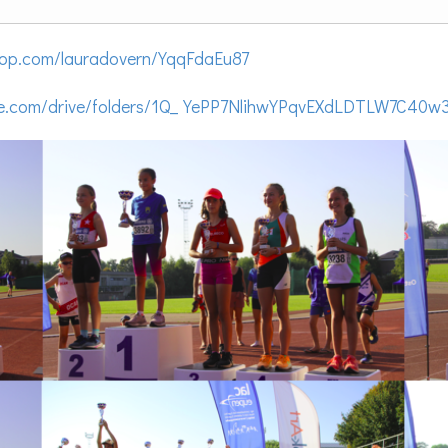
rop.com/lauradovern/YqqFdaEu87
gle.com/drive/folders/1Q_YePP7NlihwYPqvEXdLDTLW7C40w3