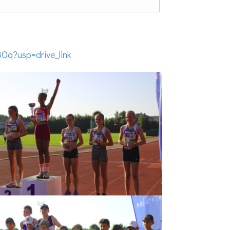
Oq?usp=drive_link