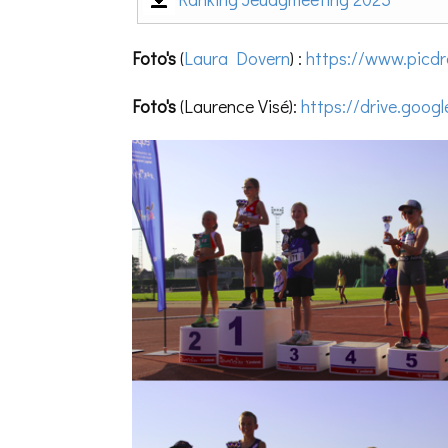
Foto's
(
Laura Dovern
) :
https://www.picd
Foto's
(Laurence Visé):
https://drive.goo