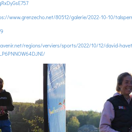
qgRxDyGsE757
ps://www.grenzecho.net/80512/galerie/2022-10-10/talsper
79
avenir.net/regions/verviers/sports/2022/10/12/david-havet
6LP6PNNOW64DJNI/