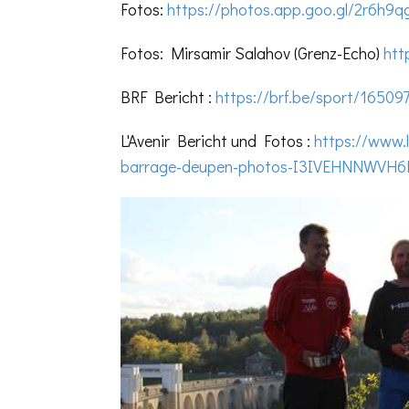
Fotos:
https://photos.app.goo.gl/2r6h9
Fotos: Mirsamir Salahov (Grenz-Echo)
htt
BRF Bericht :
https://brf.be/sport/16509
L'Avenir Bericht und Fotos :
https://www.l
barrage-deupen-photos-I3IVEHNNWVH