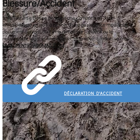
Blessure/Accident
Si l'athlète se blesse pendant une compétition ou un
entraînement et qu'il a besoin d'une assistance médicale, le
document suivant doit être rempli par l'athlète ou le
responsable légal et le médecin, et envoyé à l'adresse mail
LACEUPEN1959@GMAIL.COM
.
DÉCLARATION D'ACCIDENT