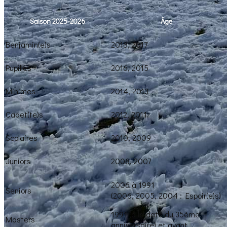
Saison 2025-2026
Âge
Benjamin(e)s
2018, 2017
Pupilles
2016, 2015
Minimes
2014, 2013
Cadet(te)s
2012, 2011
Scolaires
2010, 2009
Juniors
2008, 2007
2006 à 1991
Seniors
(2006, 2005, 2004 : Espoir(e)s)
1991 (à la date du 35ème
Masters
anniversaire) et avant