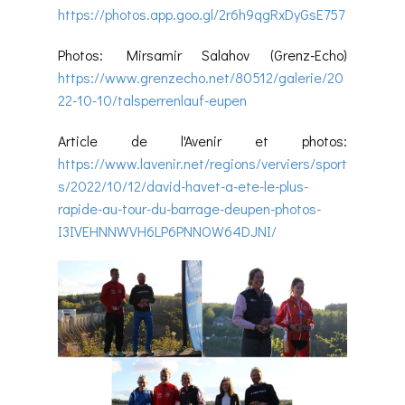
https://photos.app.goo.gl/2r6h9qgRxDyGsE757
Photos: Mirsamir Salahov (Grenz-Echo)
https://www.grenzecho.net/80512/galerie/20
22-10-10/talsperrenlauf-eupen
Article de l'Avenir et photos:
https://www.lavenir.net/regions/verviers/sport
s/2022/10/12/david-havet-a-ete-le-plus-
rapide-au-tour-du-barrage-deupen-photos-
I3IVEHNNWVH6LP6PNNOW64DJNI/