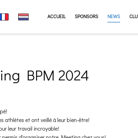
ACCUEIL
SPONSORS
NEWS
CLU
ting BPM 2024
ipé!
 athlètes et ont veillé à leur bien-être!
our leur travail incroyable!
r permis d'organiser notre Meeting chez vous!