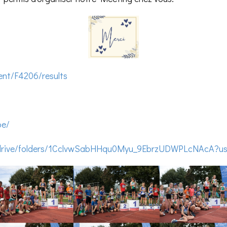
ent/F4206/results
be/
m/drive/folders/1CclvwSabHHqu0Myu_9EbrzUDWPLcNAcA?usp