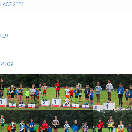
 LACE 2021
jTL9
WG1EC9