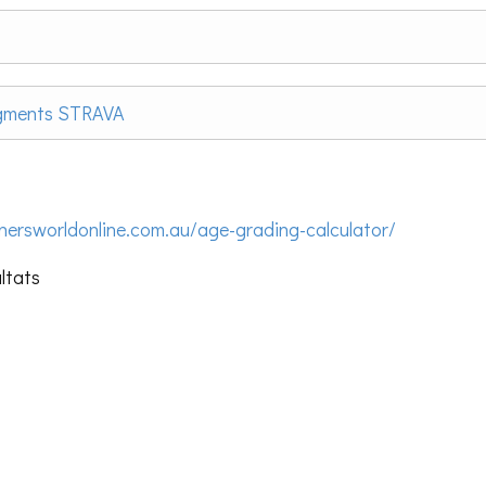
egments STRAVA
nersworldonline.com.au/age-grading-calculator/
ultats